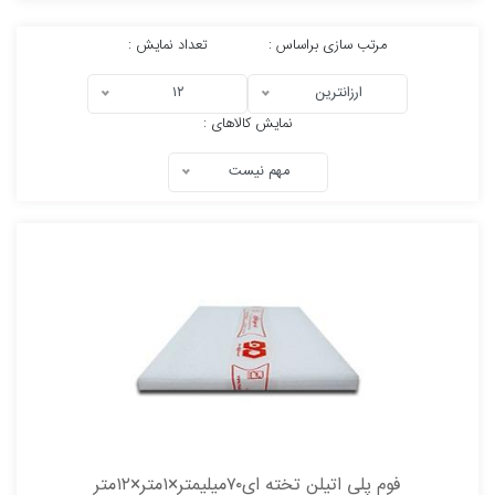
مرتب سازی براساس :
تعداد نمایش :
ارزانترین
۱۲
نمایش کالاهای :
مهم نیست
فوم پلی اتیلن تخته ای۷۰میلیمتر×۱متر×۱۲متر