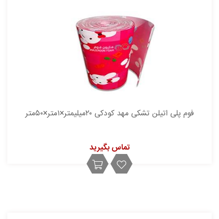
فوم پلی اتیلن تشکی مهد کودکی ۲۰میلیمتر×۱متر×۵۰متر
تماس بگیرید