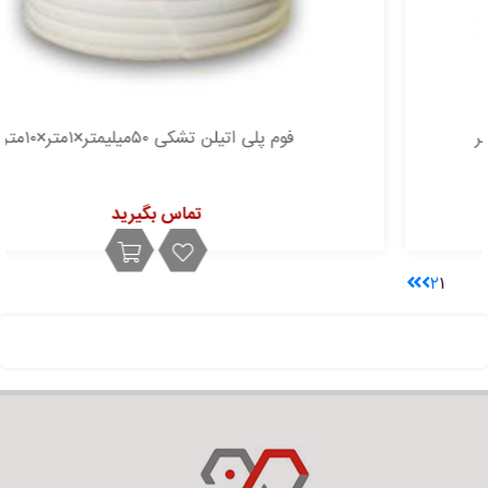
فوم پلی اتیلن تشکی ۵۰میلیمتر×۱متر×۱۰متر
تماس بگیرید
۲
۱