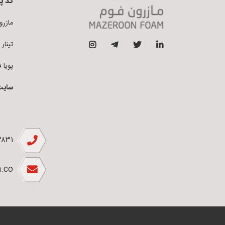
کد پ
مازرون فو
تینار فوم 
پویا فوم ق
سایت
۲۸۳۱
.co