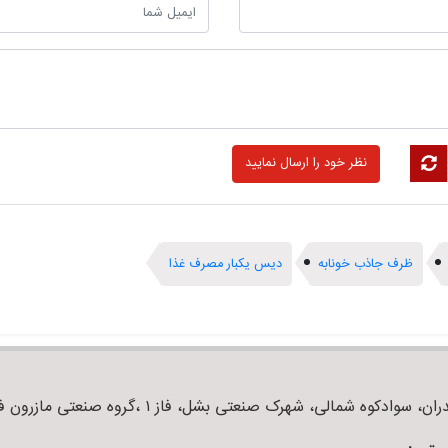
ظرف جاذب خونابه
دیس یکبار مصرف غذا
ان، سوادکوه شمالی، شهرک صنعتی بشل، فاز ۱ ،گروه صنعتی مازرون فوم