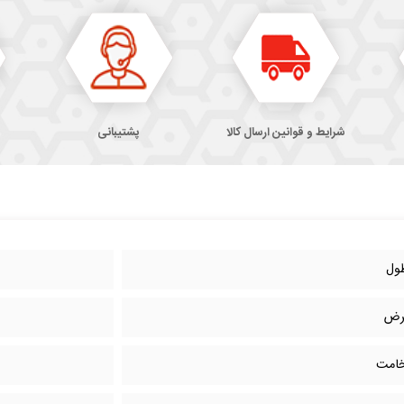
شرایط و قوانین ارسال کالا
پشتیبانی
ول
رض
امت