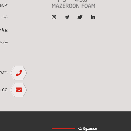
مازرون فو
تینار فوم 
پویا فوم ق
سایت
۲۸۳۱
.co
محصولات