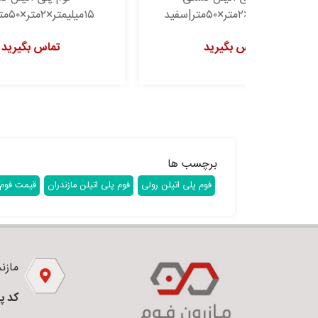
۱۵میلیمتر×۲متر×۵۰متر|قهوه ای
تماس بگیرید
برچسب ها
فوم پلی اتیلن رولی
فوم پلی اتیلن مازندران
قیمت فوم 
مازندر
کد پ