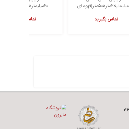
۲۰میلیمتر×۲متر×۵۰متر|سفید
۲۰میلیمتر×۲متر×۵۰متر|قهوه ای
تماس بگیرید