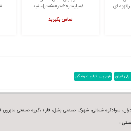
۸میلیمتر×۲متر×۵۰متر|سفید
۸میلیمتر×۲متر×۵۰متر|قهوه ای
تماس بگیرید
تماس بگیرید
پلی اتیلن
فوم پلی اتیلن ضربه گیر
ان، سوادکوه شمالی، شهرک صنعتی بشل، فاز ۱ ،گروه صنعتی مازرون فوم
ستی :