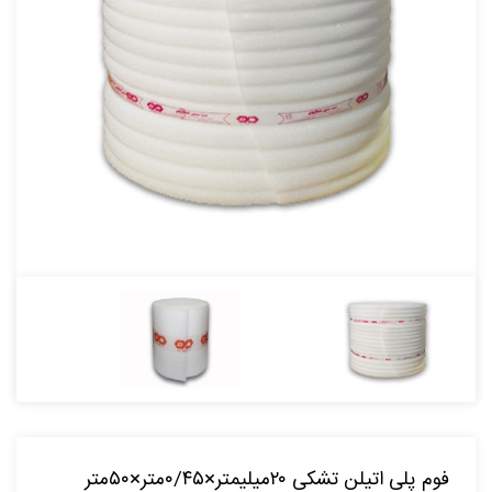
فوم پلی اتیلن تشکی ۲۰میلیمتر×۰/۴۵متر×۵۰متر