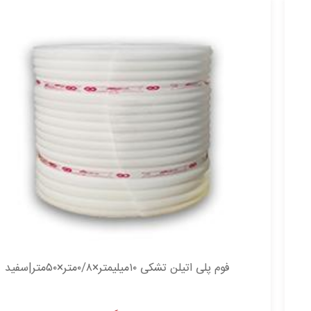
فوم پلی اتیلن تشکی ۱۰میلیمتر×۰/۸متر×۵۰متر|سفید