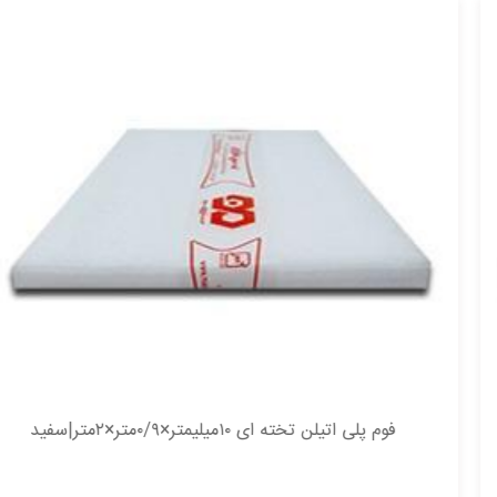
فوم پلی اتیلن تخته ای ۱۰میلیمتر×۰/۹متر×۲متر|سفید