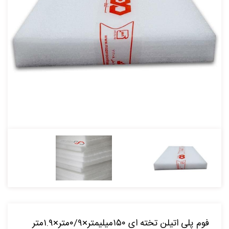
فوم پلی اتیلن تخته ای ۱۵۰میلیمتر×۰/۹متر×۱.۹متر