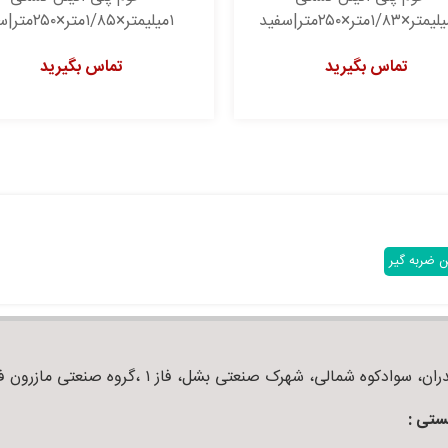
۱میلیمتر×۱/۸۵متر×۲۵۰متر|سفید
تماس بگیرید
تماس بگیرید
ن ضربه گیر
ان، سوادکوه شمالی، شهرک صنعتی بشل، فاز ۱ ،گروه صنعتی مازرون فوم
ستی :