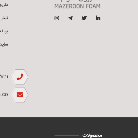
مازرون فو
تینار فوم 
پویا فوم ق
سایت
۲۸۳۱
.co
محصولات