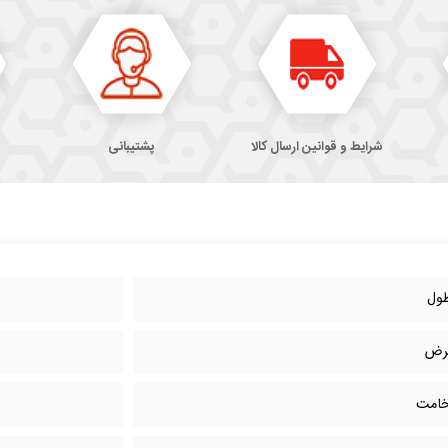
شرایط و قوانین ارسال کالا
پشتیبانی
ول
رض
امت