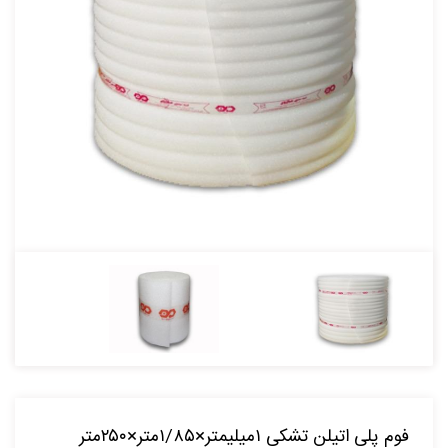
فوم پلی اتیلن تشکی ۱میلیمتر×۱/۸۵متر×۲۵۰متر