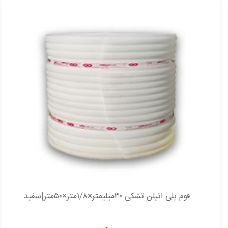
فوم پلی اتیلن تشکی ۳۰میلیمتر×۱/۸متر×۵۰متر|سفید