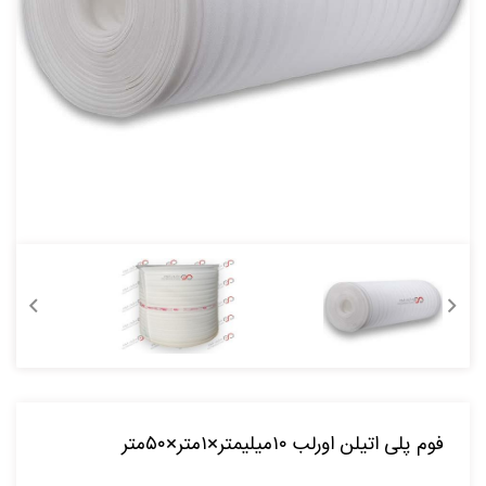
فوم پلی اتیلن اورلب ۱۰میلیمتر×۱متر×۵۰متر