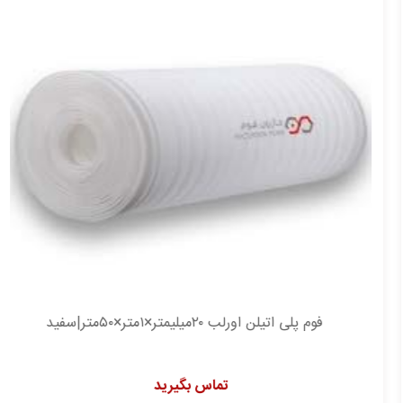
فوم پلی اتیلن اورلب ۲۰میلیمتر×۱متر×۵۰متر|سفید
تماس بگیرید