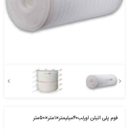
فوم پلی اتیلن اورلب۴۰میلیمتر×۱متر×۵۰متر