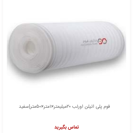
فوم پلی اتیلن اورلب ۲۰میلیمتر×۱متر×۵۰متر|سفید
تماس بگیرید