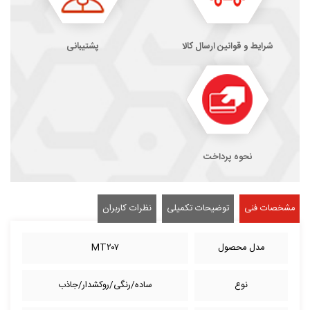
شرایط و قوانین ارسال کالا
پشتیبانی
نحوه پرداخت
مشخصات فنی
توضیحات تکمیلی
نظرات کاربران
مدل محصول
MT۲۰۷
نوع
ساده/رنگی/روکشدار/جاذب